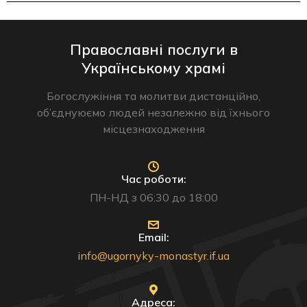
Православні послуги в
Українському храмі
Богослужіння та молитви дистанційно,
об’єднуюємо людей незалежно від їхнього
місцезнаходження
Час роботи:
ПН-НД з 06:30 до 18:00
Email:
info@ugornyky-monastyr.if.ua
Адреса: