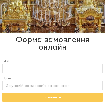
Православні
Форма замовлення
послуги в
онлайн
Українському храмі
Ім'я:
Богослужіння та молитви
дистанційно, об'єднуюємо людей
незалежно від їхнього
Ціль:
місцезнаходження
Замовити